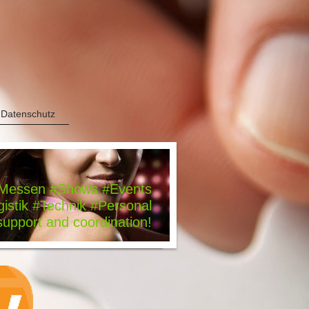
Datenschutz
Messen #Shows #Events
istik #Technik #Personal
support and coordination!